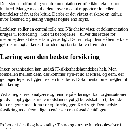
Den største udfordring ved dokumentation er ofte ikke teknisk, men
kulturel. Mange medarbejdere tøver med at rapportere fejl eller
hændelser af frygt for kritik. Derfor er det vigtigt at skabe en kultur,
hvor åbenhed og læring vægtes højere end skyld.
Ledelsen spiller en central rolle her. Når chefer viser, at dokumentation
bruges til forbedring – ikke til bebrejdelse – bliver det lettere for
medarbejdere at dele erfaringer ærligt. Det er netop denne åbenhed, der
gør det muligt at lære af fortiden og stå stærkere i fremtiden.
Læring som den bedste forsikring
Ingen organisation kan undgå IT-sikkerhedshændelser helt. Men
forskellen mellem dem, der kommer styrket ud af kriser, og dem, der
gentager fejlene, ligger i evnen til at lære. Dokumentation er nøglen til
den læring.
Ved at registrere, analysere og handle på erfaringer kan organisationer
gradvist opbygge et mere modstandsdygtigt beredskab – et, der ikke
kun reagerer, men forudser og forebygger. Kort sagt: Den bedste
forsikring mod fremtidige hændelser er at forstå de tidligere.
Robotter i detail og hospitality: Teknologidrevne kundeoplevelser i