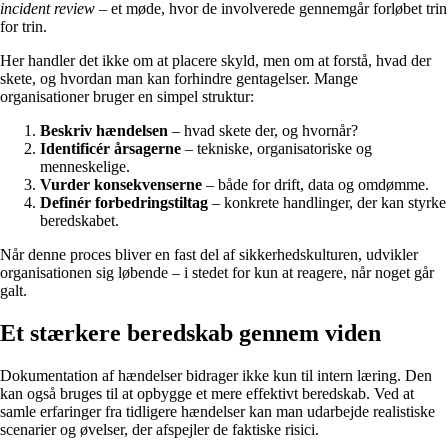
incident review
– et møde, hvor de involverede gennemgår forløbet trin
for trin.
Her handler det ikke om at placere skyld, men om at forstå, hvad der
skete, og hvordan man kan forhindre gentagelser. Mange
organisationer bruger en simpel struktur:
Beskriv hændelsen
– hvad skete der, og hvornår?
Identificér årsagerne
– tekniske, organisatoriske og
menneskelige.
Vurder konsekvenserne
– både for drift, data og omdømme.
Definér forbedringstiltag
– konkrete handlinger, der kan styrke
beredskabet.
Når denne proces bliver en fast del af sikkerhedskulturen, udvikler
organisationen sig løbende – i stedet for kun at reagere, når noget går
galt.
Et stærkere beredskab gennem viden
Dokumentation af hændelser bidrager ikke kun til intern læring. Den
kan også bruges til at opbygge et mere effektivt beredskab. Ved at
samle erfaringer fra tidligere hændelser kan man udarbejde realistiske
scenarier og øvelser, der afspejler de faktiske risici.